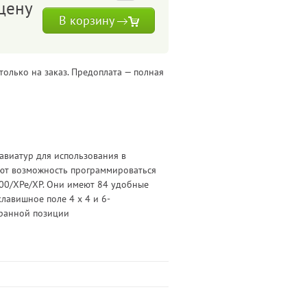
цену
В корзину
только на заказ. Предоплата — полная
авиатур для использования в
еют возможность программироваться
00/XPe/XP. Они имеют 84 удобные
клавишное поле 4 x 4 и 6-
ранной позиции