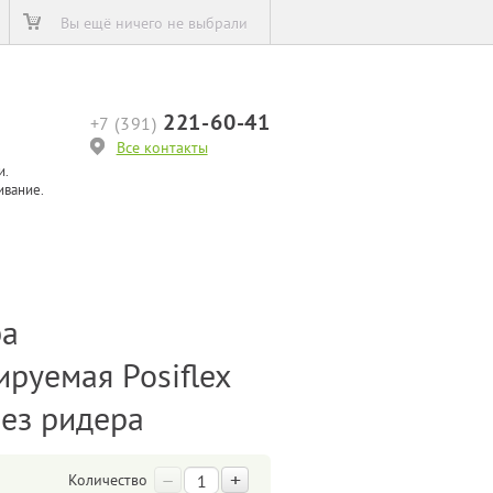
Вы ещё ничего не выбрали
221-60-41
+7 (391)
Все контакты
и.
ивание.
ра
руемая Posiflex
ез ридера
–
+
Количество