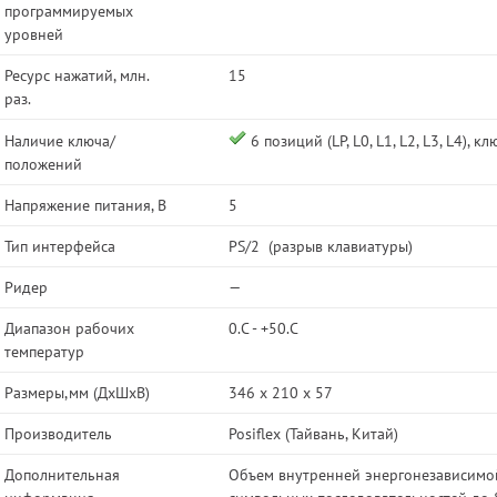
программируемых
уровней
Ресурс нажатий, млн.
15
раз.
Наличие ключа/
6 позиций (LP, L0, L1, L2, L3, L4), к
положений
Напряжение питания, В
5
Тип интерфейса
PS/2 (разрыв клавиатуры)
Ридер
—
Диапазон рабочих
0.C - +50.C
температур
Размеры,мм (ДхШхВ)
346 х 210 х 57
Производитель
Posiflex (Тайвань, Китай)
Дополнительная
Объем внутренней энергонезависимо