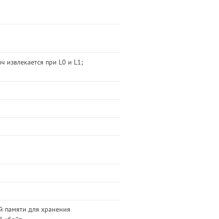
люч извлекается при L0 и L1;
й памяти для хранения