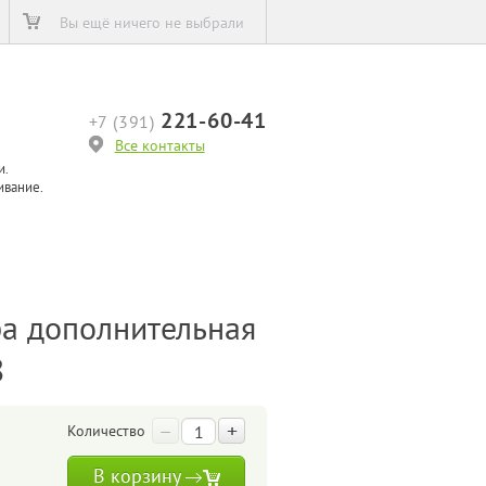
Вы ещё ничего не выбрали
221-60-41
+7 (391)
Все контакты
и.
ивание.
а дополнительная
8
–
+
Количество
В корзину