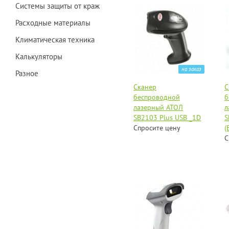
Системы защиты от краж
Расходные материалы
Климатическая техника
Калькуляторы
на заказ
Разное
Сканер
С
беспроводной
б
лазерный АТОЛ
л
SB2103 Plus USB _1D
S
Спросите цену
(
С