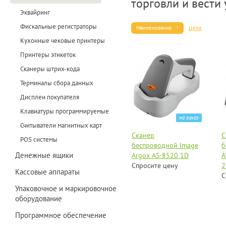
торговли и вести 
Эквайринг
Фискальные регистраторы
Наименование
Цена
Кухонные чековые принтеры
Принтеры этикеток
Сканеры штрих-кода
Терминалы сбора данных
Дисплеи покупателя
Клавиатуры программируемые
на заказ
Считыватели магнитных карт
Сканер
С
POS системы
беспроводной Image
б
Денежные ящики
Argox AS-8520 1D
А
Спросите цену
2
Кассовые аппараты
С
Упаковочное и маркировочное
оборудование
Программное обеспечение