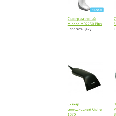
на заказ
Сканер лазерный
С
Mindeo MD2230 Plus
5
Спросите цену
С
Сканер
Ч
светодиодный Cipher
P
1070
B