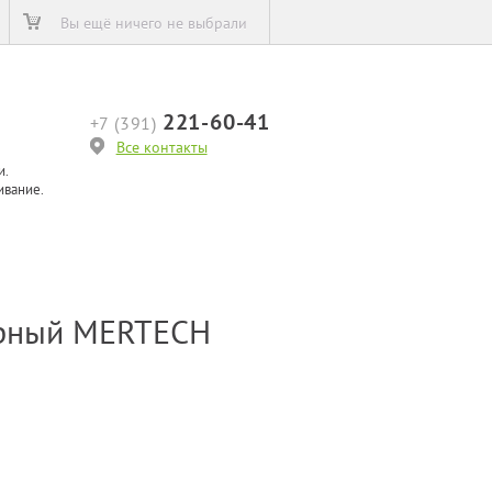
Вы ещё ничего не выбрали
221-60-41
+7 (391)
Все контакты
и.
ивание.
ерный MERTECH