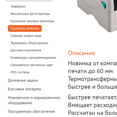
Эквайринг
Фискальные регистраторы
Кухонные чековые принтеры
Принтеры этикеток
Сканеры штрих-кода
Терминалы сбора данных
Дисплеи покупателя
Описание
Клавиатуры программируемые
Новинка от компа
Считыватели магнитных карт
печати до 60 мм
POS системы
Термотрансферный
Денежные ящики
быстрее и больше
Кассовые аппараты
Быстрее печатает
Упаковочное и маркировочное
оборудование
Вмещает расходн
Рассчитан на бол
Программное обеспечение