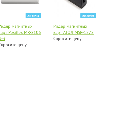
на заказ
на заказ
Ридер магнитных
Ридер магнитных
карт Posiflex MR-2106
карт АТОЛ MSR-1272
U-3
Спросите цену
Спросите цену