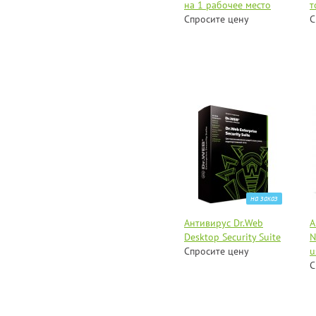
на 1 рабочее место
т
Спросите цену
С
на заказ
Антивирус Dr.Web
А
Desktop Security Suite
N
Спросите цену
u
С