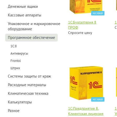
Денежные ящики
на заказ
Кассовые аппараты
1C:Бухгалтерия 8
1
Упаковочное и маркировочное
ПРОФ
С
оборудование
Спросите цену
Программное обеспечение
1С:8
Антивирусы
Frontol
Штрих
Системы защиты от краж
Расходные материалы
Климатическая техника
на заказ
Калькуляторы
1С:Предприятие 8.
1
Разное
Клиентская лицензия
У