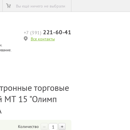
Вы ещё ничего не выбрали
221-60-41
+7 (391)
Все контакты
и.
ивание.
тронные торговые
й МТ 15 "Олимп
А
–
+
Количество