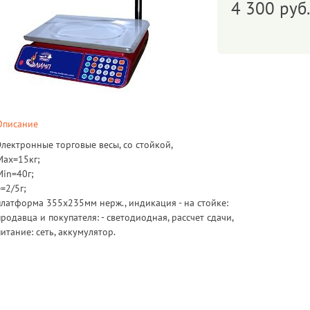
4 300 руб.
Описание
Электронные торговые весы, со стойкой,
Max=15кг;
Min=40г;
e=2/5г;
платформа 355х235мм нерж., индикация - на стойке:
продавца и покупателя: - светодиодная, рассчет сдачи,
питание: сеть, аккумулятор.