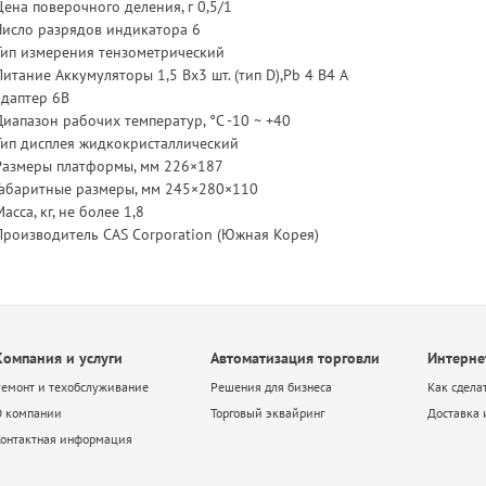
Цена поверочного деления, г 0,5/1
Число разрядов индикатора 6
Тип измерения тензометрический
Питание Аккумуляторы 1,5 Вх3 шт. (тип D),Pb 4 B4 A
адаптер 6В
Диапазон рабочих температур, °C -10 ~ +40
Тип дисплея жидкокристаллический
Размеры платформы, мм 226×187
Габаритные размеры, мм 245×280×110
Масса, кг, не более 1,8
Производитель CAS Corporation (Южная Корея)
Компания и услуги
Автоматизация торговли
Интерне
емонт и техобслуживание
Решения для бизнеса
Как сдела
О компании
Торговый эквайринг
Доставка 
Контактная информация