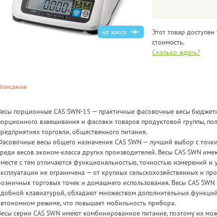
на заказ
Этот товар доступен 
стоимость.
Сколько ждать?
Описание
Весы порционные CAS SWN-15 — практичные фасовочные весы бюджетн
порционного взвешивания и фасовки товаров продуктовой группы, по
предприятиях торговли, общественного питания.
Фасовочные весы общего назначения CAS SWN — лучший выбор с точки
среди весов эконом-класса других производителей. Весы CAS SWN име
вместе с тем отличаются функциональностью, точностью измерений и 
эксплуатации не ограничена — от крупных сельскохозяйственных и п
розничных торговых точек и домашнего использования. Весы CAS SW
удобной клавиатурой, обладают множеством дополнительных функций, 
автономном режиме, что повышает мобильность прибора.
Весы серии CAS SWN имеют комбинированное питание, поэтому их можн