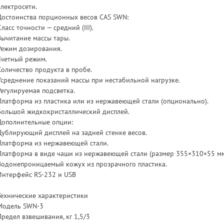
электросети.
Достоинства порционных весов CAS SWN:
Класс точности — средний (III).
Вычитание массы тары.
Режим дозирования.
Счетный режим.
Количество продукта в пробе.
Усреднение показаний массы при нестабильной нагрузке.
Регулируемая подсветка.
Платформа из пластика или из нержавеющей стали (опционально).
Большой жидкокристаллический дисплей.
Дополнительные опции:
Дублирующий дисплей на задней стенке весов.
Платформа из нержавеющей стали.
Платформа в виде чаши из нержавеющей стали (размер 355×310×55 мм
Водонепроницаемый кожух из прозрачного пластика.
Интерфейс RS-232 и USB
Технические характеристики
Модель SWN-3
Предел взвешивания, кг 1,5/3