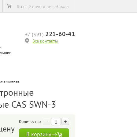
Вы ещё ничего не выбрали
221-60-41
+7 (391)
Все контакты
и.
ивание.
 электронные
ктронные
ые CAS SWN-3
–
+
Количество
цену
В корзину