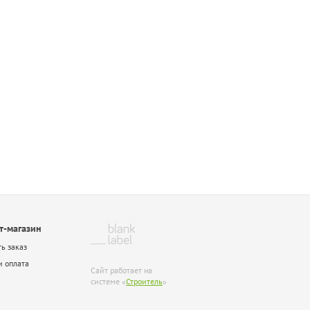
т-магазин
ть заказ
и оплата
Сайт работает на
системе «
Строитель
»