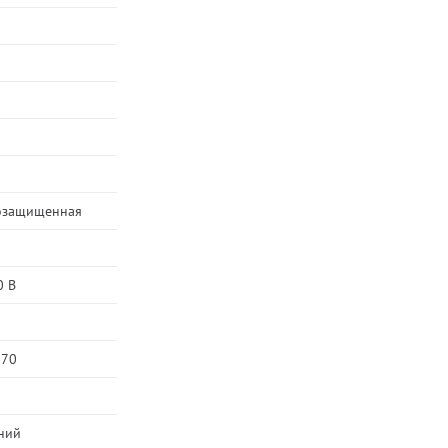
озащищенная
0 В
570
ний