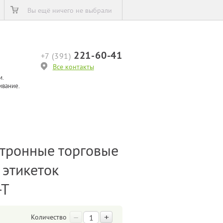
Вы ещё ничего не выбрали
221-60-41
+7 (391)
Все контакты
и.
ивание.
тронные торговые
 этикеток
-Т
–
+
Количество