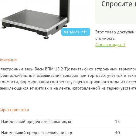
Спросите 
на заказ
Этот товар доступен 
стоимость.
Сколько ждать?
Описание
Электронные весы Весы ВПМ-15.2-Т(с печатью) со встроенным термопри
предназначены для взвешивания товаров при торговых, учетных и тех
стоимости, формирования соответствующего штрихового кода и после
самоклеющихся этикетках и на ленте, изготовленной из термочувствит
Характеристики
Наибольший предел взвешивания, кг
15
Наименьший предел взвешивания, гр
40