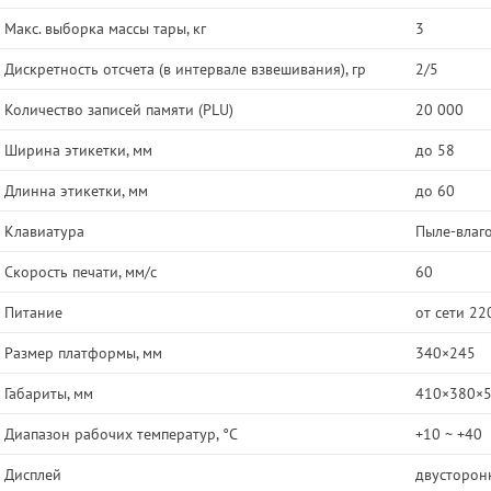
Макс. выборка массы тары, кг
3
Дискретность отсчета (в интервале взвешивания), гр
2/5
Количество записей памяти (PLU)
20 000
Ширина этикетки, мм
до 58
Длинна этикетки, мм
до 60
Клавиатура
Пыле-влаг
Скорость печати, мм/с
60
Питание
от сети 22
Размер платформы, мм
340×245
Габариты, мм
410×380×
Диапазон рабочих температур, °C
+10 ~ +40
Дисплей
двусторон